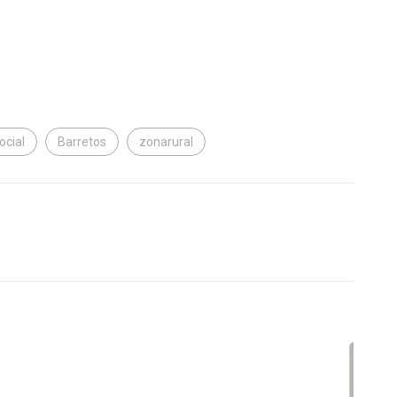
ocial
Barretos
zonarural