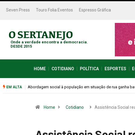
Seven Press
Touro Folia Eventos
Espresso Gráfica
Onde a verdade encontra a democracia.
DESDE 2015
HOME
COTIDIANO
POLÍTICA
ESPORTES
E
Cemitérios terão horário especial e missas no Dia dos Pais
EM ALTA
Home
Cotidiano
Assistência Social re
Assistência Social 