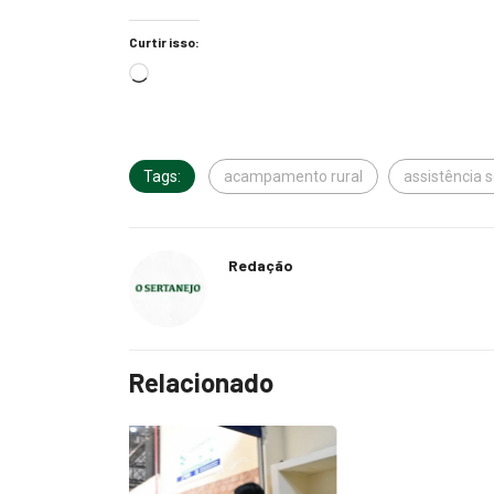
Curtir isso:
Tags:
acampamento rural
assistência s
Redação
Relacionado