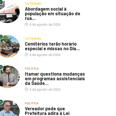
1
COTIDIANO
Abordagem social à
população em situação de
rua...
6 de agosto de 2026
2
COTIDIANO
Cemitérios terão horário
especial e missas no Dia...
6 de agosto de 2026
3
POLÍTICA
Itamar questiona mudanças
em programas assistenciais
da Saúde...
6 de agosto de 2026
4
POLÍTICA
Vereador pede que
Prefeitura adira à Lei