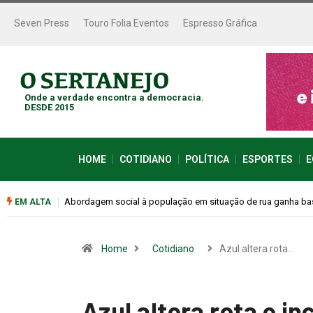
Seven Press
Touro Folia Eventos
Espresso Gráfica
Onde a verdade encontra a democracia.
DESDE 2015
HOME
COTIDIANO
POLÍTICA
ESPORTES
E
Cemitérios terão horário especial e missas no Dia dos Pais
EM ALTA
Home
Cotidiano
Azul altera rota…
Azul altera rota e i