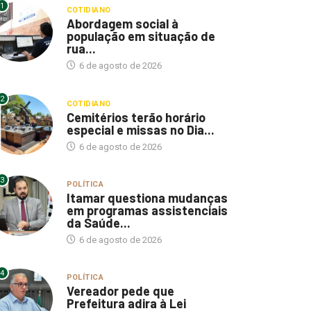
1
COTIDIANO
Abordagem social à
população em situação de
rua...
6 de agosto de 2026
2
COTIDIANO
Cemitérios terão horário
especial e missas no Dia...
6 de agosto de 2026
3
POLÍTICA
Itamar questiona mudanças
em programas assistenciais
da Saúde...
6 de agosto de 2026
4
POLÍTICA
Vereador pede que
Prefeitura adira à Lei