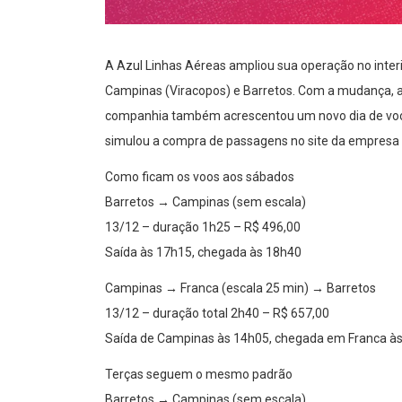
A Azul Linhas Aéreas ampliou sua operação no interio
Campinas (Viracopos) e Barretos. Com a mudança, al
companhia também acrescentou um novo dia de voo: a
simulou a compra de passagens no site da empresa e 
Como ficam os voos aos sábados
Barretos → Campinas (sem escala)
13/12 – duração 1h25 – R$ 496,00
Saída às 17h15, chegada às 18h40
Campinas → Franca (escala 25 min) → Barretos
13/12 – duração total 2h40 – R$ 657,00
Saída de Campinas às 14h05, chegada em Franca à
Terças seguem o mesmo padrão
Barretos → Campinas (sem escala)