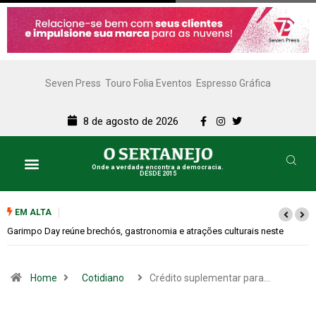
Seven Press
Touro Folia Eventos
Espresso Gráfica
8 de agosto de 2026
Onde a verdade encontra a democracia.
DESDE 2015
EM ALTA
Bugonia transforma paranoia e conspiração em um suspense imprevisível
Home
Cotidiano
Crédito suplementar para…