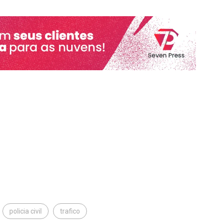
policia civil
trafico