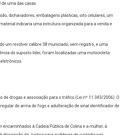
l de uma das casas.
ão, dichavadores, embalagens plásticas, oito celulares, um
 material indicaria uma estrutura organizada para a venda e
do um revólver calibre 38 municiado, sem registro, e uma
ncia do suposto líder, foram localizadas uma motocicleta
eletrônicos.
o de drogas e associação para o tráfico (Lei nº 11.343/2006). O
ular de arma de fogo e adulteração de sinal identificador de
 encaminhados à Cadeia Pública de Colina e a mulher, à
disposição da Justiça para audiência de custódia nas