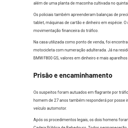
além de uma planta de maconha cultivada no quinta
Os policiais também apreenderam balanças de precis
tablet, máquinas de cartão e dinheiro em espécie. O
movimentação financeira do tráfico.
Na casa utilizada como ponto de venda, foi encontra
motocicleta com numeração adulterada. Já na residê
BMW F800 GS, valores em dinheiro e mais aparelhos 
Prisão e encaminhamento
Os suspeitos foram autuados em flagrante por tráfic
homem de 27 anos também responderá por posse irreg
veículo automotor.
Após os procedimentos legais, os dois homens foram
Cadeia Pública de Bebedouro. Todos permanecerão à 