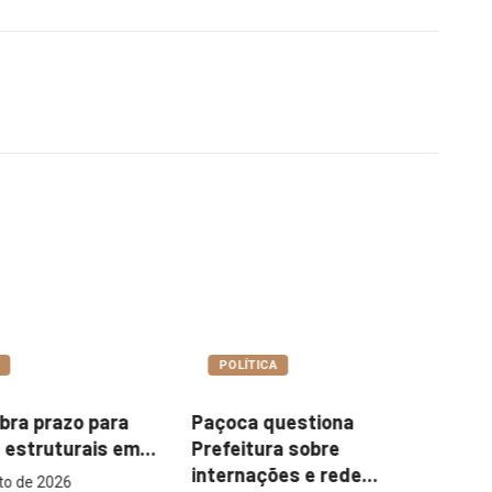
A
COTIDIANO
uestiona
Garimpo Day reúne
It
a sobre
brechós, gastronomia e
me
es e rede...
atrações...