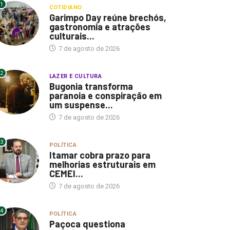
1
COTIDIANO
Garimpo Day reúne brechós,
gastronomia e atrações
culturais...
7 de agosto de 2026
2
LAZER E CULTURA
Bugonia transforma
paranoia e conspiração em
um suspense...
7 de agosto de 2026
3
POLÍTICA
Itamar cobra prazo para
melhorias estruturais em
CEMEI...
7 de agosto de 2026
4
POLÍTICA
Paçoca questiona