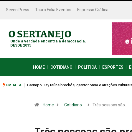
Seven Press
Touro Folia Eventos
Espresso Gráfica
Onde a verdade encontra a democracia.
DESDE 2015
HOME
COTIDIANO
POLÍTICA
ESPORTES
E
Bugonia transforma paranoia e conspiração em um suspense 
EM ALTA
Home
Cotidiano
Três pessoas são…
Três pessoas são pre