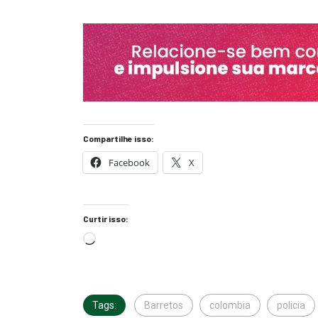
Compartilhe isso:
Facebook
X
Curtir isso:
Tags:
Barretos
colombia
policia