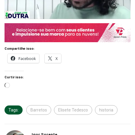
Compartilhe isso:
Facebook
X
Curtir isso:
Tags:
Barretos
Elisete Tedesco
historia
Igor Sorente