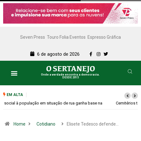
Seven Press
Touro Folia Eventos
Espresso Gráfica
6 de agosto de 2026
Onde a verdade encontra a democracia.
DESDE 2015
EM ALTA
Cemitérios terão horário especial e missas no Dia dos Pais
Home
Cotidiano
Elisete Tedesco defende…