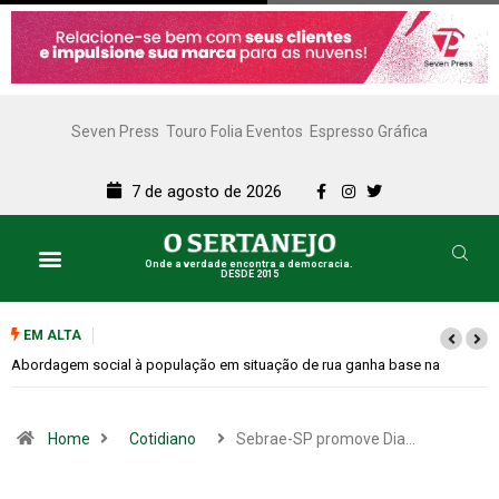
Seven Press
Touro Folia Eventos
Espresso Gráfica
7 de agosto de 2026
Onde a verdade encontra a democracia.
DESDE 2015
EM ALTA
a
Cemitérios terão horário especial e missas no Dia dos Pais
Home
Cotidiano
Sebrae-SP promove Dia…