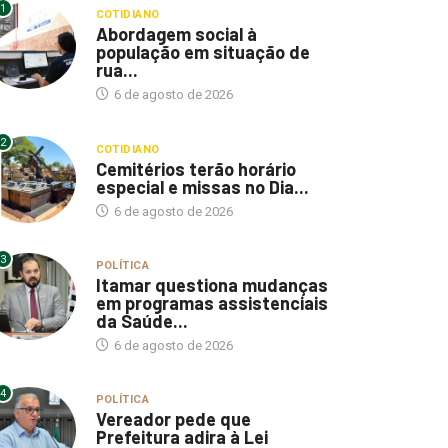
1
COTIDIANO
Abordagem social à
população em situação de
rua...
6 de agosto de 2026
2
COTIDIANO
Cemitérios terão horário
especial e missas no Dia...
6 de agosto de 2026
3
POLÍTICA
Itamar questiona mudanças
em programas assistenciais
da Saúde...
6 de agosto de 2026
4
POLÍTICA
Vereador pede que
Prefeitura adira à Lei