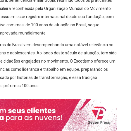
ura, beneficência e filantropia, reunindo todos os praticantes
asileira reconhecida pela Organização Mundial do Movimento
 possuem esse registro internacional desde sua fundação, com
sivo com mais de 100 anos de atuação no Brasil, segue
omprovada mundialmente.
eiros do Brasil vem desempenhando uma notável relevância no
vens e adolescentes. Ao longo deste século de atuação, tem sido
 de cidadãos engajados no movimento. O Escotismo oferece um
cias como liderança e trabalho em equipe, preparando os
rcado por histórias de transformação, e essa tradição
os próximos 100 anos.