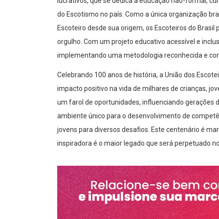
lucrativos, que se dedica à educação não-formal, cult
do Escotismo no país. Como a única organização br
Escoteiro desde sua origem, os Escoteiros do Brasil
orgulho. Com um projeto educativo acessível e inclu
implementando uma metodologia reconhecida e c
Celebrando 100 anos de história, a União dos Escot
impacto positivo na vida de milhares de crianças, jo
um farol de oportunidades, influenciando gerações
ambiente único para o desenvolvimento de competên
jovens para diversos desafios. Este centenário é ma
inspiradora é o maior legado que será perpetuado n