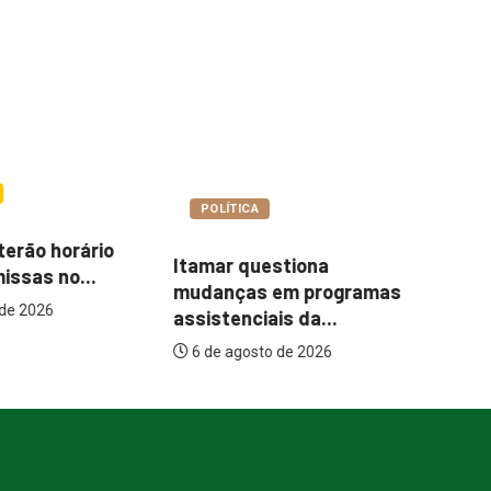
COTIDIANO
A
Ce
Abordagem social à
uestiona
es
população em situação
s em programas
de...
iais da...
6 de agosto de 2026
to de 2026