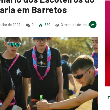
laria em Barretos
julho de 2024
0
530
3 minutos de leitura