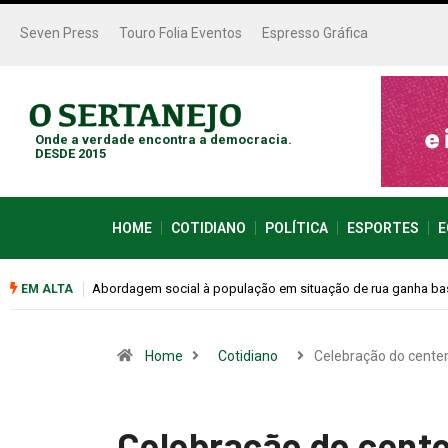
Seven Press
Touro Folia Eventos
Espresso Gráfica
Onde a verdade encontra a democracia.
DESDE 2015
HOME
COTIDIANO
POLÍTICA
ESPORTES
E
Cemitérios terão horário especial e missas no Dia dos Pais
EM ALTA
Home
Cotidiano
Celebração do cente
Celebração do cente