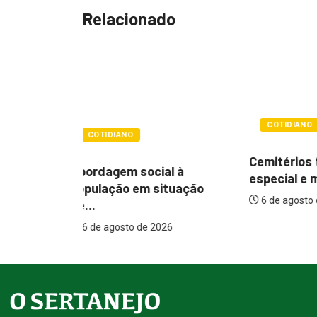
Relacionado
COTIDIANO
POLÍTIC
Cemitérios terão horário
l à
Itamar q
especial e missas no...
tuação
mudança
6 de agosto de 2026
assistenc
26
6 de agos