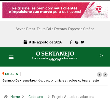
Seven Press
Touro Folia Eventos
Espresso Gráfica
8 de agosto de 2026
Onde a verdade encontra a democracia.
DESDE 2015
EM ALTA
Bugonia transforma paranoia e conspiração em um suspense imprevisível
Home
Cotidiano
Projeto Atitude revoluciona…