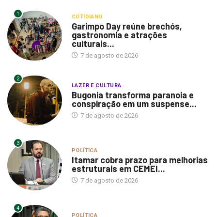
1
COTIDIANO
Garimpo Day reúne brechós,
gastronomia e atrações
culturais...
7 de agosto de 2026
2
LAZER E CULTURA
Bugonia transforma paranoia e
conspiração em um suspense...
7 de agosto de 2026
3
POLÍTICA
Itamar cobra prazo para melhorias
estruturais em CEMEI...
7 de agosto de 2026
4
POLÍTICA