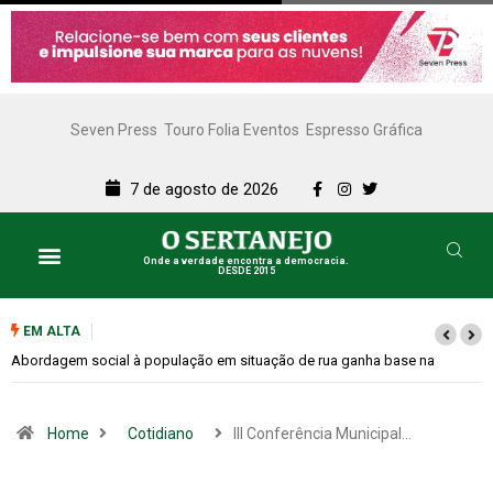
Seven Press
Touro Folia Eventos
Espresso Gráfica
7 de agosto de 2026
Onde a verdade encontra a democracia.
DESDE 2015
EM ALTA
Cemitérios terão horário especial e missas no Dia dos Pais
Home
Cotidiano
III Conferência Municipal…