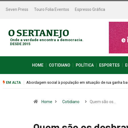
Seven Press
Touro Folia Eventos
Espresso Gráfica
Onde a verdade encontra a democracia.
DESDE 2015
HOME
COTIDIANO
POLÍTICA
ESPORTES
E
Cemitérios terão horário especial e missas no Dia dos Pais
EM ALTA
Home
Cotidiano
Quem são os…
Quem são os desbra