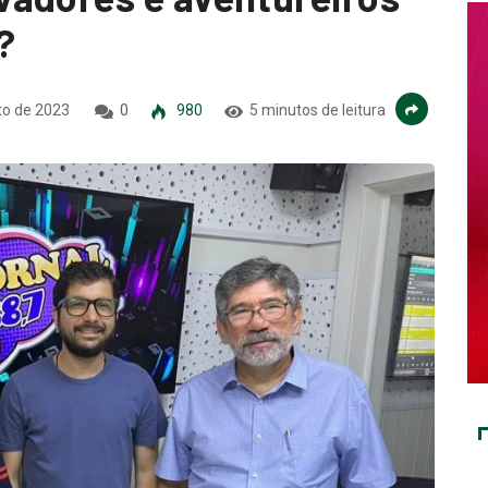
?
to de 2023
0
980
5 minutos de leitura