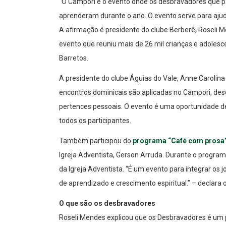
“O Campori é o evento onde os desbravadores que pa
aprenderam durante o ano. O evento serve para ajud
A afirmação é presidente do clube Berberê, Roseli Me
evento que reuniu mais de 26 mil crianças e adolesc
Barretos.
A presidente do clube Águias do Vale, Anne Carolin
encontros dominicais são aplicadas no Campori, d
pertences pessoais. O evento é uma oportunidade d
todos os participantes.
Também participou do
programa “Café com prosa”
Igreja Adventista, Gerson Arruda. Durante o progr
da Igreja Adventista. “É um evento para integrar os
de aprendizado e crescimento espiritual.” – declara o
O que são os desbravadores
Roseli Mendes explicou que os Desbravadores é um p