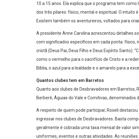
10 a 15 anos. Ela explica que o programa tem como l
dos três pilares: físico, mental e espiritual. O intu
Existem também os aventureiros, voltados para cri
A presidente Anne Carolina acrescentou detalhes s
com significados específicos em cada ponta: físico,
cristã (Deus Pai, Deus Filho e Deus Espírito Santo
como o vermelho para o sacrifício de Cristo e a red
Bíblia, o azul para a lealdade e o amarelo para a exce
Quantos clubes tem em Barretos
Quanto aos clubes de Desbravadores em Barretos, Ros
Berberê, Águias do Vale e Comitivas, denominados d
A respeito de quem pode participar, Roseli destacou
ingressar nos clubes de Desbravadores. Basta compa
geralmente é cobrada uma taxa mensal de valor simb
uniformes, eventos e outras atividades. As reuniõ