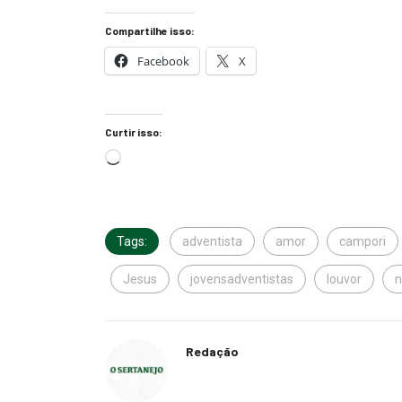
Compartilhe isso:
Facebook
X
Curtir isso:
Tags:
adventista
amor
campori
Jesus
jovensadventistas
louvor
Redação