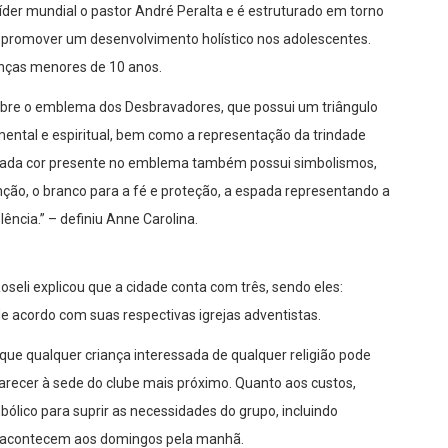
íder mundial o pastor André Peralta e é estruturado em torno
ito é promover um desenvolvimento holístico nos adolescentes.
anças menores de 10 anos.
obre o emblema dos Desbravadores, que possui um triângulo
 mental e espiritual, bem como a representação da trindade
). “Cada cor presente no emblema também possui simbolismos,
enção, o branco para a fé e proteção, a espada representando a
lência.” – definiu Anne Carolina.
eli explicou que a cidade conta com três, sendo eles:
e acordo com suas respectivas igrejas adventistas.
 que qualquer criança interessada de qualquer religião pode
recer à sede do clube mais próximo. Quanto aos custos,
ólico para suprir as necessidades do grupo, incluindo
es acontecem aos domingos pela manhã.