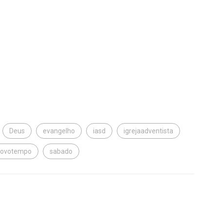
Deus
evangelho
iasd
igrejaadventista
novotempo
sabado