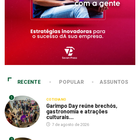
RECENTE
POPULAR
ASSUNTOS
1
COTIDIANO
Garimpo Day reúne brechós,
gastronomia e atrações
culturais...
7 de agosto de 2026
2