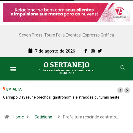
Seven Press
Touro Folia Eventos
Espresso Gráfica
7 de agosto de 2026
Onde a verdade encontra a democracia.
DESDE 2015
EM ALTA
Bugonia transforma paranoia e conspiração em um suspense imprevisív
Home
Cotidiano
Prefeitura rescinde contrato…