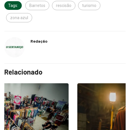
Tags:
Barretos
rescisão
turismo
zona azul
Redação
Relacionado