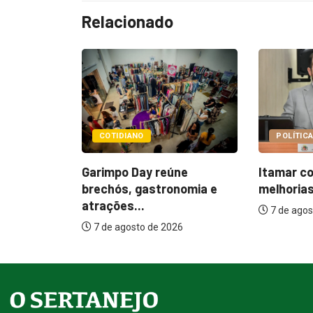
Relacionado
POLÍTICA
PO
 reúne
Itamar cobra prazo para
Paço
stronomia e
melhorias estruturais em...
Prefe
inter
7 de agosto de 2026
de 2026
7 de