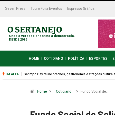
Seven Press
Touro Folia Eventos
Espresso Gráfica
Onde a verdade encontra a democracia.
DESDE 2015
HOME
COTIDIANO
POLÍTICA
ESPORTES
E
este sábado (08)
Bugonia transforma paranoia e conspiração em um suspense
EM ALTA
Home
Cotidiano
Fundo Social de…
Fundo Social de Sol