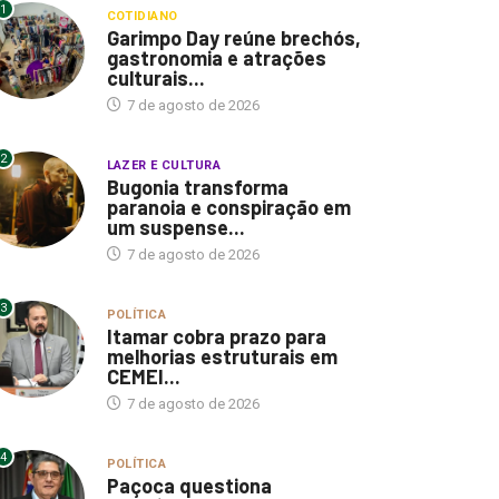
1
COTIDIANO
Garimpo Day reúne brechós,
gastronomia e atrações
culturais...
7 de agosto de 2026
2
LAZER E CULTURA
Bugonia transforma
paranoia e conspiração em
um suspense...
7 de agosto de 2026
3
POLÍTICA
Itamar cobra prazo para
melhorias estruturais em
CEMEI...
7 de agosto de 2026
4
POLÍTICA
Paçoca questiona