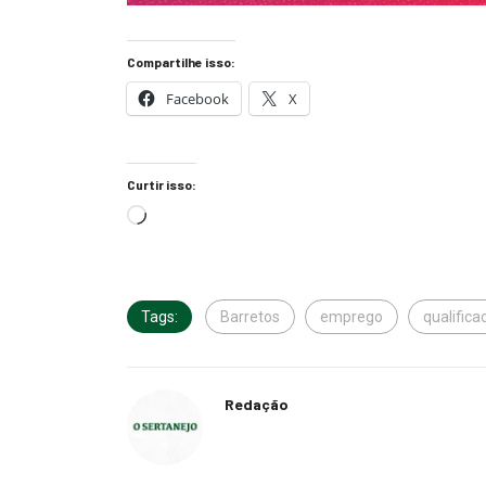
Compartilhe isso:
Facebook
X
Curtir isso:
Tags:
Barretos
emprego
qualifica
Redação