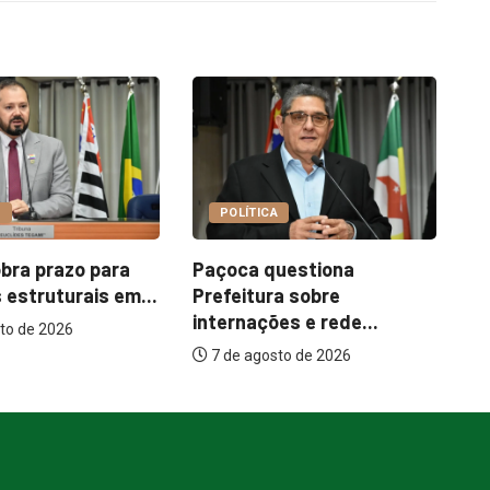
COTIDIANO
LÍTICA
Garimpo Day reúne
ca questiona
brechós, gastronomia e
itura sobre
atrações...
nações e rede...
7 de agosto de 2026
 agosto de 2026