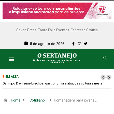
Seven Press
Touro Folia Eventos
Espresso Gráfica
8 de agosto de 2026
Onde a verdade encontra a democracia.
DESDE 2015
EM ALTA
te
Bugonia transforma paranoia e conspiração em um suspense imprevis
Home
Cotidiano
Homenagem para jovens…