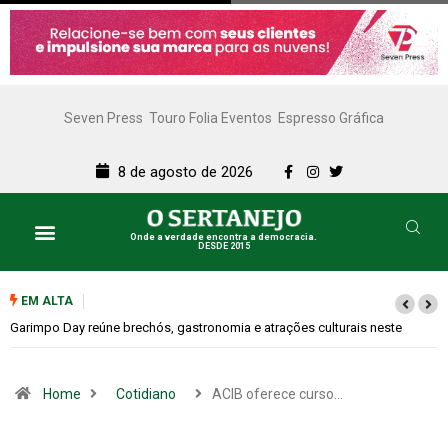
Seven Press
Touro Folia Eventos
Espresso Gráfica
8 de agosto de 2026
Onde a verdade encontra a democracia.
DESDE 2015
EM ALTA
neste
Bugonia transforma paranoia e conspiração em um suspense impr
Home
Cotidiano
ACIB oferece curso…