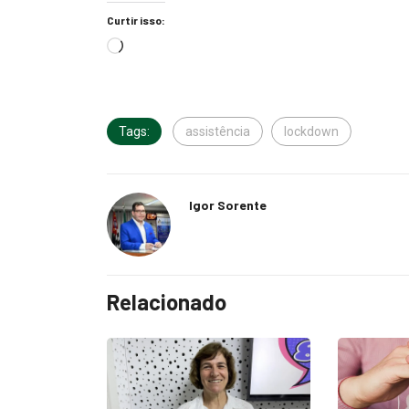
Curtir isso:
Tags:
assistência
lockdown
Igor Sorente
Relacionado