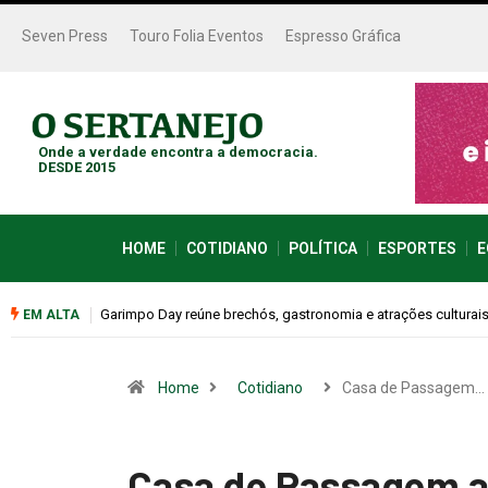
Seven Press
Touro Folia Eventos
Espresso Gráfica
Onde a verdade encontra a democracia.
DESDE 2015
HOME
COTIDIANO
POLÍTICA
ESPORTES
E
is neste sábado (08)
Bugonia transforma paranoia e conspiração em um susp
EM ALTA
Home
Cotidiano
Casa de Passagem…
Casa de Passagem a