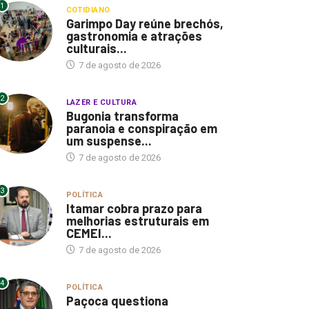
1
COTIDIANO
Garimpo Day reúne brechós,
gastronomia e atrações
culturais...
7 de agosto de 2026
2
LAZER E CULTURA
Bugonia transforma
paranoia e conspiração em
um suspense...
7 de agosto de 2026
3
POLÍTICA
Itamar cobra prazo para
melhorias estruturais em
CEMEI...
7 de agosto de 2026
4
POLÍTICA
Paçoca questiona