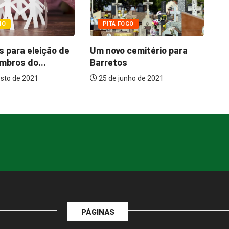
OGO
COTIDIANO
 cemitério para
Entidade centenária com
s
foco em crianças e...
unho de 2021
14 de março de 2023
PÁGINAS