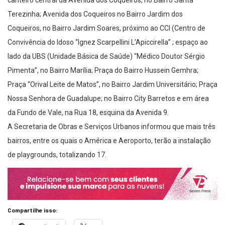
canteiro central da Avenida dos Coqueiros, no Bairro Santa
Terezinha; Avenida dos Coqueiros no Bairro Jardim dos
Coqueiros, no Bairro Jardim Soares, próximo ao CCI (Centro de
Convivência do Idoso “Ignez Scarpellini L’Apiccirella” ; espaço ao
lado da UBS (Unidade Básica de Saúde) “Médico Doutor Sérgio
Pimenta”, no Bairro Marília; Praça do Bairro Hussein Gemhra;
Praça “Orival Leite de Matos”, no Bairro Jardim Universitário; Praça
Nossa Senhora de Guadalupe; no Bairro City Barretos e em área
da Fundo de Vale, na Rua 18, esquina da Avenida 9.
A Secretaria de Obras e Serviços Urbanos informou que mais três
bairros, entre os quais o América e Aeroporto, terão a instalação
de playgrounds, totalizando 17.
Compartilhe isso: