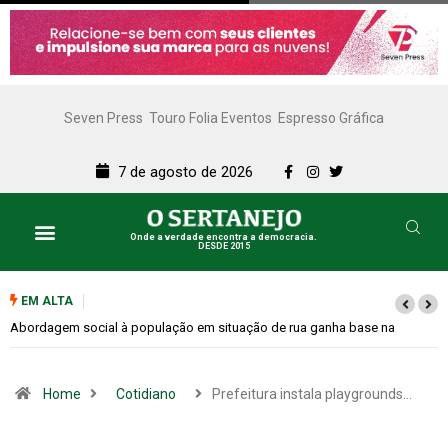
Seven Press
Touro Folia Eventos
Espresso Gráfica
7 de agosto de 2026
Onde a verdade encontra a democracia.
DESDE 2015
Lazer e Cultura
SERTANEJO TV
EM ALTA
Cemitérios terão horário especial e missas no Dia dos Pais
Home
Cotidiano
Prefeitura instala playgrounds…