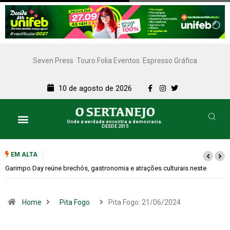
Seven Press
Touro Folia Eventos
Espresso Gráfica
10 de agosto de 2026
Onde a verdade encontra a democracia.
DESDE 2015
EM ALTA
Bugonia transforma paranoia e conspiração em um suspense imprevisível
Home
Pita Fogo
Pita Fogo: 21/06/2024