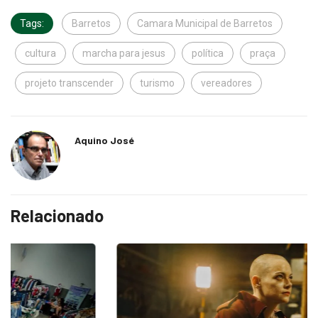
Tags:
Barretos
Camara Municipal de Barretos
cultura
marcha para jesus
política
praça
projeto transcender
turismo
vereadores
Aquino José
Relacionado