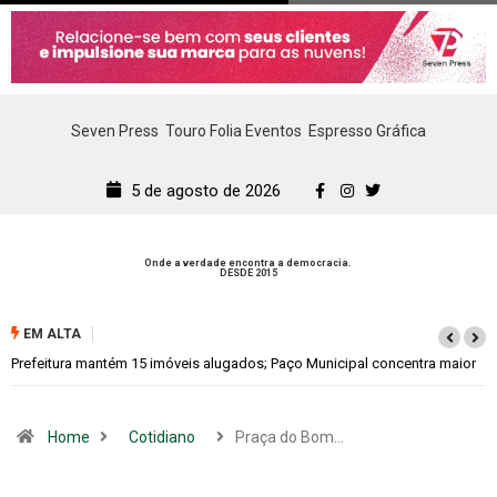
Seven Press
Touro Folia Eventos
Espresso Gráfica
5 de agosto de 2026
Onde a verdade encontra a democracia.
DESDE 2015
EM ALTA
Colina promove 1º Fórum de Turismo para discutir desenvolvimento
econômico
Home
Cotidiano
Praça do Bom…