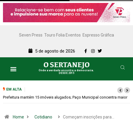
Seven Press
Touro Folia Eventos
Espresso Gráfica
5 de agosto de 2026
Onde a verdade encontra a democracia.
DESDE 2015
EM ALTA
aior
Colina promove 1º Fórum de Turismo para discutir desenvolvimento
econômico
Home
Cotidiano
Começam inscrições para…