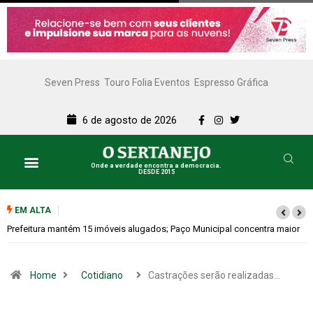
Seven Press
Touro Folia Eventos
Espresso Gráfica
6 de agosto de 2026
Onde a verdade encontra a democracia.
DESDE 2015
EM ALTA
 maior
Colina promove 1º Fórum de Turismo para discutir desenvolvimento
econômico
Home
Cotidiano
Castrações serão realizadas…