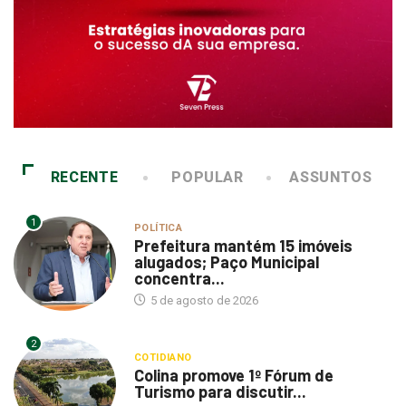
RECENTE
POPULAR
ASSUNTOS
1
POLÍTICA
Prefeitura mantém 15 imóveis
alugados; Paço Municipal
concentra...
5 de agosto de 2026
2
COTIDIANO
Colina promove 1º Fórum de
Turismo para discutir...