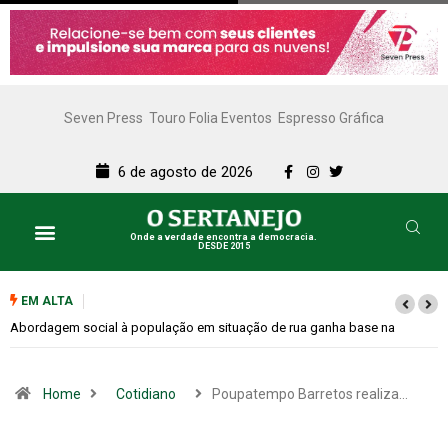
Seven Press
Touro Folia Eventos
Espresso Gráfica
6 de agosto de 2026
Onde a verdade encontra a democracia.
DESDE 2015
EM ALTA
Cemitérios terão horário especial e missas no Dia dos Pais
Home
Cotidiano
Poupatempo Barretos realiza…