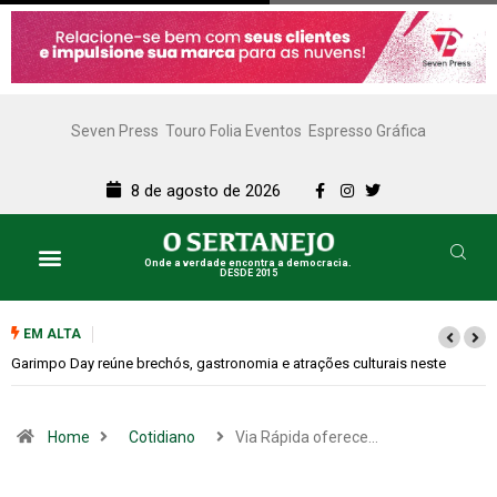
Seven Press
Touro Folia Eventos
Espresso Gráfica
8 de agosto de 2026
Onde a verdade encontra a democracia.
DESDE 2015
EM ALTA
Bugonia transforma paranoia e conspiração em um suspense imprevisível
Home
Cotidiano
Via Rápida oferece…