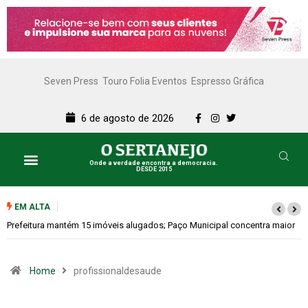
Seven Press
Touro Folia Eventos
Espresso Gráfica
6 de agosto de 2026
Onde a verdade encontra a democracia.
DESDE 2015
EM ALTA
Prefeitura mantém 15 imóveis alugados; Paço Municipal concentra maior
contrato, de R$ 77,1 mil por mês
Home
profissionaldesaude