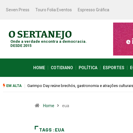
Seven Press
Touro Folia Eventos
Espresso Gráfica
Onde a verdade encontra a democracia.
DESDE 2015
HOME
COTIDIANO
POLÍTICA
ESPORTES
E
Garimpo Day reúne brechós, gastronomia e atrações culturai
EM ALTA
Home
eua
TAGS :EUA