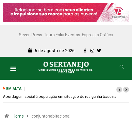
Seven Press
Touro Folia Eventos
Espresso Gráfica
6 de agosto de 2026
Onde a verdade encontra a democracia.
DESDE 2015
EM ALTA
Cemitérios terão horário especial e missas no Dia dos Pais
Home
conjuntohabitacional