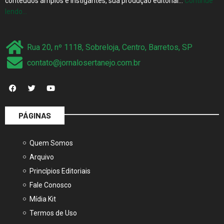
conteúdos amplos e instigantes, sua produção editorial…
Continue
lendo…
Rua 20, nº 1118, Sobreloja, Centro, Barretos, SP
contato@jornalosertanejo.com.br
PÁGINAS
Quem Somos
Arquivo
Princípios Editoriais
Fale Conosco
Mídia Kit
Termos de Uso