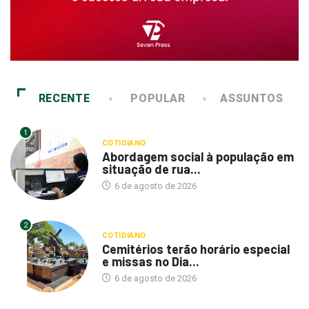
RECENTE
POPULAR
ASSUNTOS
1
COTIDIANO
Abordagem social à população em
situação de rua...
6 de agosto de 2026
2
COTIDIANO
Cemitérios terão horário especial
e missas no Dia...
6 de agosto de 2026