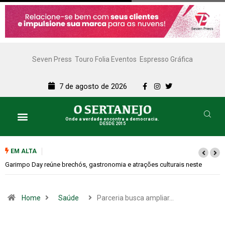
Seven Press
Touro Folia Eventos
Espresso Gráfica
7 de agosto de 2026
Onde a verdade encontra a democracia.
DESDE 2015
EM ALTA
Bugonia transforma paranoia e conspiração em um suspense imprevisível
Home
Saúde
Parceria busca ampliar…