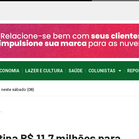
CONOMIA
LAZER E CULTURA
SAÚDE
COLUNISTAS
REPO
imprevisível
a…
ina R$ 11,7 milhões para