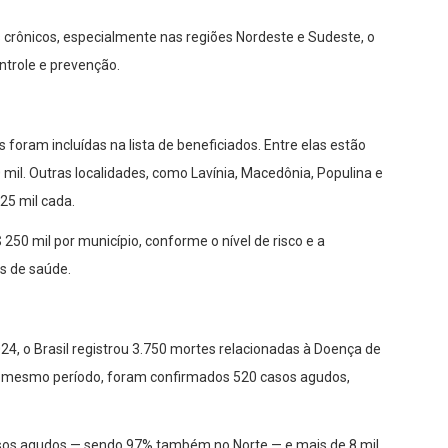
 crônicos, especialmente nas regiões Nordeste e Sudeste, o
ntrole e prevenção.
 foram incluídas na lista de beneficiados. Entre elas estão
 mil. Outras localidades, como Lavínia, Macedônia, Populina e
25 mil cada.
$ 250 mil por município, conforme o nível de risco e a
s de saúde.
24, o Brasil registrou 3.750 mortes relacionadas à Doença de
o mesmo período, foram confirmados 520 casos agudos,
os agudos — sendo 97% também no Norte — e mais de 8 mil