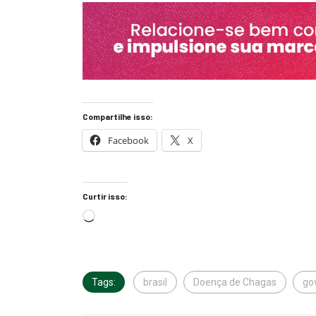
Compartilhe isso:
Facebook
X
Curtir isso:
Tags:
brasil
Doença de Chagas
go