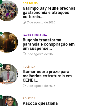
1
COTIDIANO
Garimpo Day reúne brechós,
gastronomia e atrações
culturais...
7 de agosto de 2026
2
LAZER E CULTURA
Bugonia transforma
paranoia e conspiração em
um suspense...
7 de agosto de 2026
3
POLÍTICA
Itamar cobra prazo para
melhorias estruturais em
CEMEI...
7 de agosto de 2026
4
POLÍTICA
Paçoca questiona