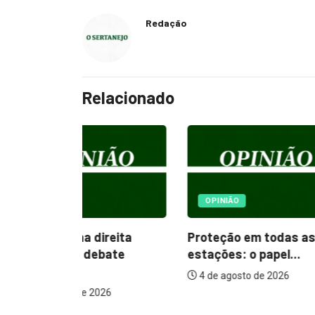
Redação
Relacionado
OPINIÃO
SAÚDE
reita
Proteção em todas as
Após cas
bate
estações: o papel...
Saúde r
4 de agosto de 2026
vacinação
26
4 de agos