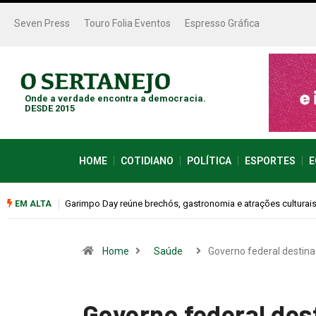
Seven Press
Touro Folia Eventos
Espresso Gráfica
Onde a verdade encontra a democracia.
DESDE 2015
HOME
COTIDIANO
POLÍTICA
ESPORTES
E
Bugonia transforma paranoia e conspiração em um suspense 
EM ALTA
Home
Saúde
Governo federal destin
Governo federal dest