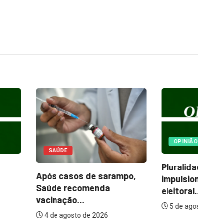
OPINIÃO
Pluralidade na direita
Pr
os de sarampo,
impulsiona o debate
es
ecomenda
eleitoral...
...
5 de agosto de 2026
to de 2026