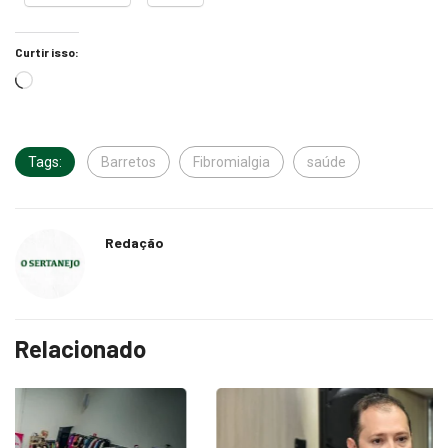
Curtir isso:
Tags:
Barretos
Fibromialgia
saúde
Redação
Relacionado