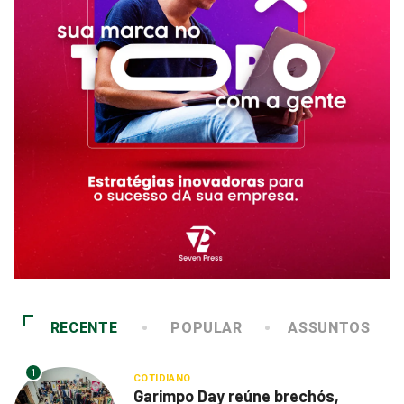
RECENTE
POPULAR
ASSUNTOS
1
COTIDIANO
Garimpo Day reúne brechós,