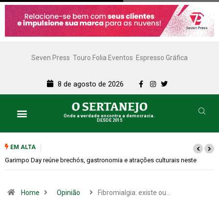
Seven Press
Touro Folia Eventos
Espresso Gráfica
8 de agosto de 2026
Onde a verdade encontra a democracia.
DESDE 2015
EM ALTA
Bugonia transforma paranoia e conspiração em um suspense imprevisível
Home
Opinião
Fibromialgia: existe ou…