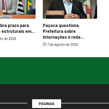
COTIDIANO
POLÍTICA
Garimpo Day reúne
Paçoca questiona
brechós, gastronomia e
Prefeitura sobre
atrações...
internações e rede...
7 de agosto de 2026
7 de agosto de 2026
PÁGINAS