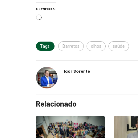
Curtir isso:
Tags:
Barretos
olhos
saúde
Igor Sorente
Relacionado