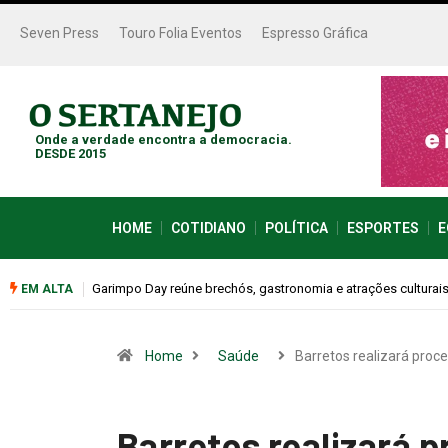
Seven Press
Touro Folia Eventos
Espresso Gráfica
Onde a verdade encontra a democracia.
DESDE 2015
HOME
COTIDIANO
POLÍTICA
ESPORTES
E
Bugonia transforma paranoia e conspiração em um suspense 
EM ALTA
Home
Saúde
Barretos realizará proc
Barretos realizará 