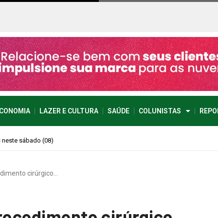
CONOMIA
LAZER E CULTURA
SAÚDE
COLUNISTAS
REPO
imprevisível
edimento cirúrgico…
procedimento cirúrgico