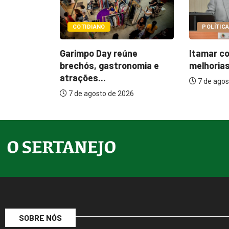
IANO
POLÍTICA
 Day reúne
Itamar cobra prazo para
, gastronomia e
melhorias estruturais em...
...
7 de agosto de 2026
osto de 2026
SOBRE NÓS