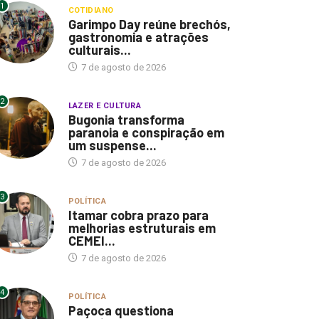
1
COTIDIANO
Garimpo Day reúne brechós,
gastronomia e atrações
culturais...
7 de agosto de 2026
2
LAZER E CULTURA
Bugonia transforma
paranoia e conspiração em
um suspense...
7 de agosto de 2026
3
POLÍTICA
Itamar cobra prazo para
melhorias estruturais em
CEMEI...
7 de agosto de 2026
4
POLÍTICA
Paçoca questiona