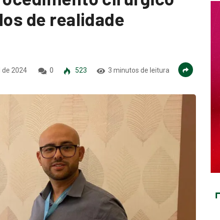
los de realidade
l de 2024
0
523
3 minutos de leitura