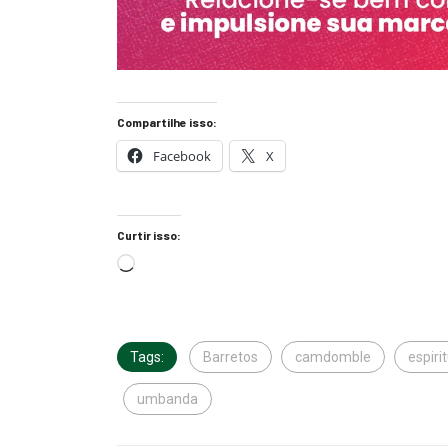
Compartilhe isso:
Facebook
X
Curtir isso:
Tags:
Barretos
camdomble
espiri
umbanda