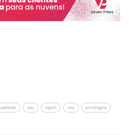
tualidade
exu
ogum
oxu
pombagira