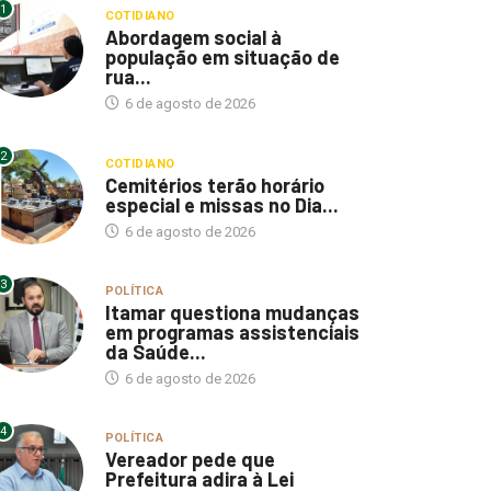
1
COTIDIANO
Abordagem social à
população em situação de
rua...
6 de agosto de 2026
2
COTIDIANO
Cemitérios terão horário
especial e missas no Dia...
6 de agosto de 2026
3
POLÍTICA
Itamar questiona mudanças
em programas assistenciais
da Saúde...
6 de agosto de 2026
4
POLÍTICA
Vereador pede que
Prefeitura adira à Lei