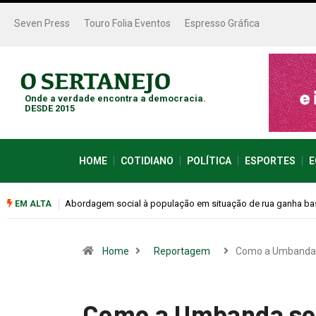
Seven Press
Touro Folia Eventos
Espresso Gráfica
Onde a verdade encontra a democracia.
DESDE 2015
HOME
COTIDIANO
POLÍTICA
ESPORTES
E
Cemitérios terão horário especial e missas no Dia dos Pais
EM ALTA
Home
Reportagem
Como a Umband
Como a Umbanda se