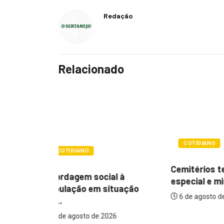
Redação
Relacionado
COTIDIANO
POLÍTIC
Cemitérios terão horário
l à
Itamar q
especial e missas no...
tuação
mudança
6 de agosto de 2026
assistenc
26
6 de agos