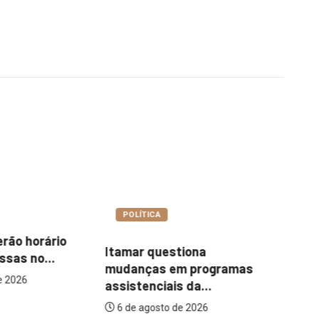
COTIDIANO
A
Ce
Abordagem social à
uestiona
es
população em situação
s em programas
de...
iais da...
6 de agosto de 2026
to de 2026