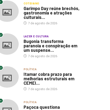
1
COTIDIANO
Garimpo Day reúne brechós,
gastronomia e atrações
culturais...
7 de agosto de 2026
2
LAZER E CULTURA
Bugonia transforma
paranoia e conspiração em
um suspense...
7 de agosto de 2026
LAZER E CULTURA
3
POLÍTICA
POLÍTICA
Itamar cobra prazo para
Bugonia transforma
melhorias estruturais em
CEMEI...
Itamar cobra prazo p
paranoia e conspiração em
melhorias estruturais
um...
7 de agosto de 2026
7 de agosto de 2026
7 de agosto de 2026
4
POLÍTICA
Paçoca questiona