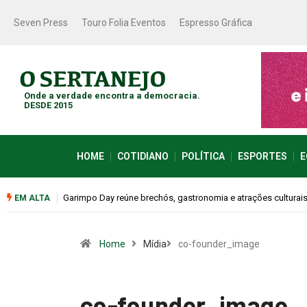
Seven Press
Touro Folia Eventos
Espresso Gráfica
Onde a verdade encontra a democracia.
DESDE 2015
HOME
COTIDIANO
POLÍTICA
ESPORTES
E
Garimpo Day reúne brechós, gastronomia e atrações culturai
EM ALTA
Home
Mídia
co-founder_image
co-founder_image