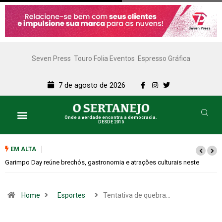
Seven Press
Touro Folia Eventos
Espresso Gráfica
7 de agosto de 2026
Onde a verdade encontra a democracia.
DESDE 2015
EM ALTA
Bugonia transforma paranoia e conspiração em um suspense imprevisível
Home
Esportes
Tentativa de quebra…