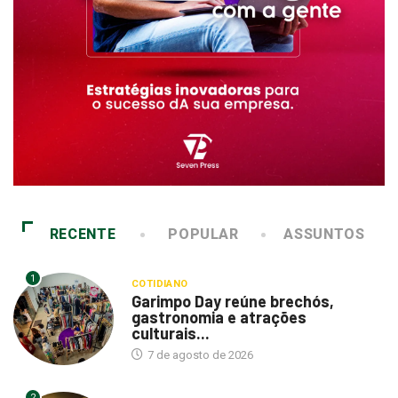
RECENTE
POPULAR
ASSUNTOS
1
COTIDIANO
Garimpo Day reúne brechós,
gastronomia e atrações
culturais...
7 de agosto de 2026
2