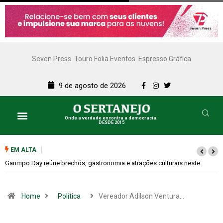
Seven Press
Touro Folia Eventos
Espresso Gráfica
9 de agosto de 2026
Onde a verdade encontra a democracia.
DESDE 2015
EM ALTA
Bugonia transforma paranoia e conspiração em um suspense imprevisível
Home
Política
Vereador Adilson Ventura…