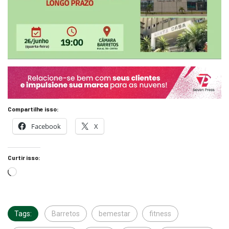
Compartilhe isso:
Facebook
X
Curtir isso:
Tags:
Barretos
bemestar
fitness
qualidadedevida
samu
saúde
vidasaudavel