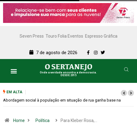
Seven Press
Touro Folia Eventos
Espresso Gráfica
7 de agosto de 2026
Onde a verdade encontra a democracia.
DESDE 2015
EM ALTA
Cemitérios terão horário especial e missas no Dia dos Pais
Home
Política
Para Kleber Rosa,…