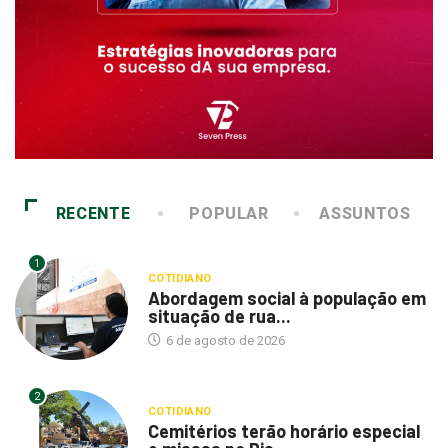
RECENTE
POPULAR
ASSUNTOS
1
COTIDIANO
Abordagem social à população em
situação de rua...
6 de agosto de 2026
2
COTIDIANO
Cemitérios terão horário especial
e missas no Dia...