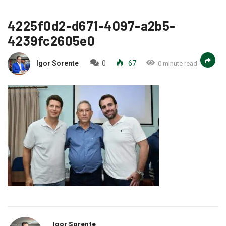
4225f0d2-d671-4097-a2b5-
4239fc2605e0
Igor Sorente
0
67
0 minute read
Igor Sorente