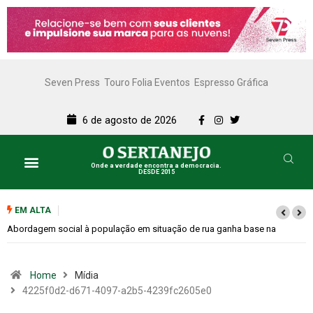
Seven Press
Touro Folia Eventos
Espresso Gráfica
6 de agosto de 2026
Onde a verdade encontra a democracia.
DESDE 2015
EM ALTA
 social à população em situação de rua ganha base na
Cemitérios te
a
Home
Mídia
4225f0d2-d671-4097-a2b5-4239fc2605e0