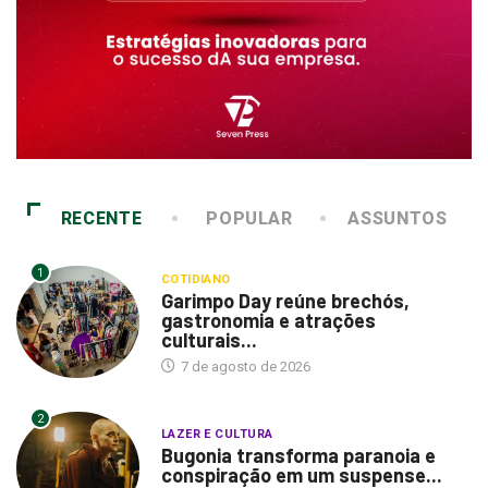
RECENTE
POPULAR
ASSUNTOS
1
COTIDIANO
Garimpo Day reúne brechós,
gastronomia e atrações
culturais...
7 de agosto de 2026
2
LAZER E CULTURA
Bugonia transforma paranoia e
conspiração em um suspense...