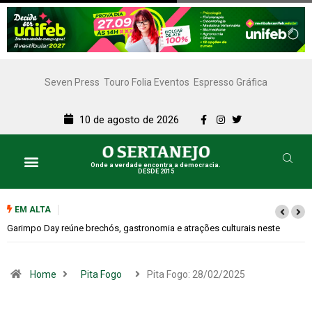
Seven Press
Touro Folia Eventos
Espresso Gráfica
10 de agosto de 2026
Onde a verdade encontra a democracia.
DESDE 2015
EM ALTA
Bugonia transforma paranoia e conspiração em um suspense imprevisível
Home
Pita Fogo
Pita Fogo: 28/02/2025