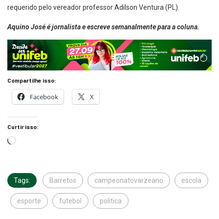
requerido pelo vereador professor Adilson Ventura (PL).
Aquino José é jornalista e escreve semanalmente para a coluna.
Compartilhe isso:
Facebook
X
Curtir isso:
Tags:
Barretos
campeonatovarzeano
escola
esporte
futebol
política