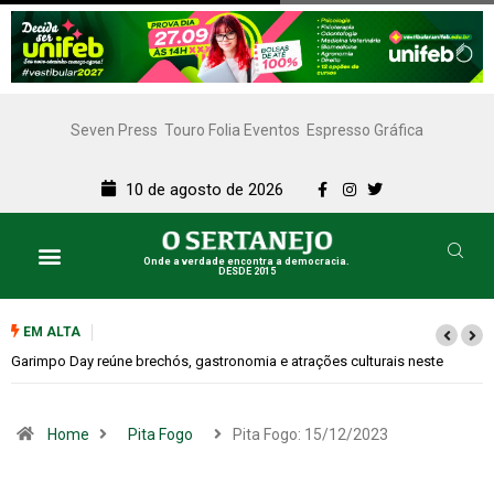
Seven Press
Touro Folia Eventos
Espresso Gráfica
10 de agosto de 2026
Onde a verdade encontra a democracia.
DESDE 2015
EM ALTA
Bugonia transforma paranoia e conspiração em um suspense imprevisível
Home
Pita Fogo
Pita Fogo: 15/12/2023