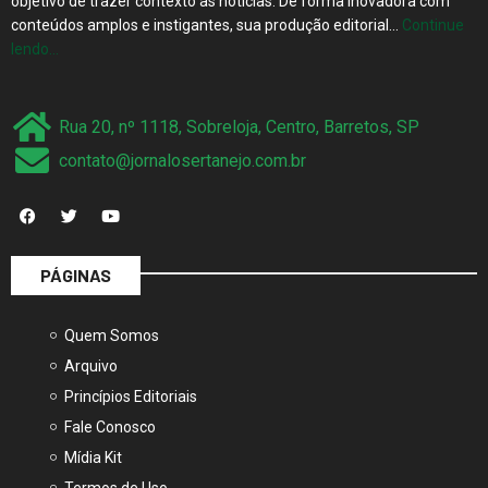
objetivo de trazer contexto às notícias. De forma inovadora com
conteúdos amplos e instigantes, sua produção editorial…
Continue
lendo…
Rua 20, nº 1118, Sobreloja, Centro, Barretos, SP
contato@jornalosertanejo.com.br
PÁGINAS
Quem Somos
Arquivo
Princípios Editoriais
Fale Conosco
Mídia Kit