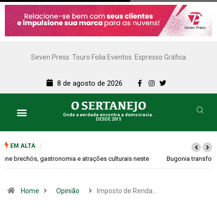
Seven Press
Touro Folia Eventos
Espresso Gráfica
8 de agosto de 2026
Onde a verdade encontra a democracia.
DESDE 2015
EM ALTA
Bugonia transforma paranoia e conspiração em um suspense imprevisível
Home
Opinião
Imposto de Renda…