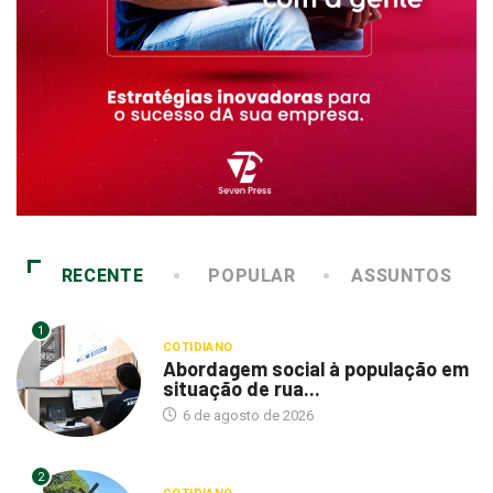
RECENTE
POPULAR
ASSUNTOS
1
COTIDIANO
Abordagem social à população em
situação de rua...
6 de agosto de 2026
2
COTIDIANO
Cemitérios terão horário especial