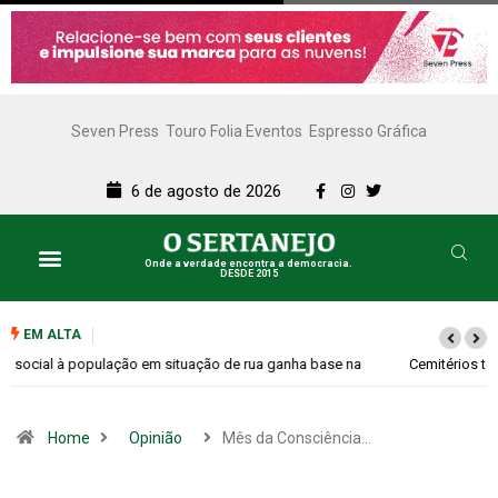
Seven Press
Touro Folia Eventos
Espresso Gráfica
6 de agosto de 2026
Onde a verdade encontra a democracia.
DESDE 2015
EM ALTA
Cemitérios terão horário especial e missas no Dia dos Pais
Home
Opinião
Mês da Consciência…