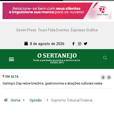
Seven Press
Touro Folia Eventos
Espresso Gráfica
8 de agosto de 2026
Onde a verdade encontra a democracia.
DESDE 2015
EM ALTA
Bugonia transforma paranoia e conspiração em um suspense imprevisível
Home
Opinião
Supremo Tribunal Federal…