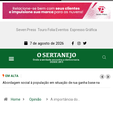
Seven Press
Touro Folia Eventos
Espresso Gráfica
7 de agosto de 2026
Onde a verdade encontra a democracia.
DESDE 2015
EM ALTA
Cemitérios terão horário especial e missas no Dia dos Pais
Home
Opinião
A importância do…