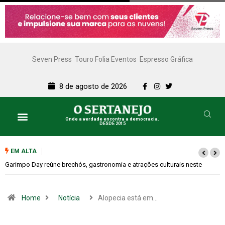
Seven Press
Touro Folia Eventos
Espresso Gráfica
8 de agosto de 2026
Onde a verdade encontra a democracia.
DESDE 2015
EM ALTA
Bugonia transforma paranoia e conspiração em um suspense imprevisível
Home
Notícia
Alopecia está em…