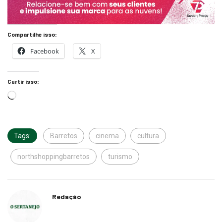
Compartilhe isso:
Facebook
X
Curtir isso:
Tags:
Barretos
cinema
cultura
northshoppingbarretos
turismo
Redação