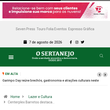
Seven Press
Touro Folia Eventos
Espresso Gráfica
7 de agosto de 2026
Onde a verdade encontra a democracia.
DESDE 2015
EM ALTA
Bugonia transforma paranoia e conspiração em um suspense imprevisív
Home
Lazer e Cultura
Centerplex Barretos destaca…