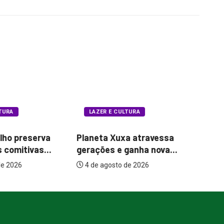
LAZER E CULTURA
 CULTURA
Bugonia transforma
Xuxa atravessa
Qu
paranoia e conspiração em
e ganha nova...
tr
um...
to de 2026
7 de agosto de 2026