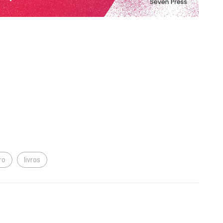
vro
livros