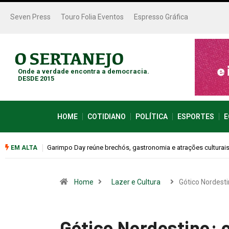
Seven Press
Touro Folia Eventos
Espresso Gráfica
Onde a verdade encontra a democracia.
DESDE 2015
HOME
COTIDIANO
POLÍTICA
ESPORTES
E
Bugonia transforma paranoia e conspiração em um suspense 
EM ALTA
Home
Lazer e Cultura
Gótico Nordesti
Gótico Nordestino: o