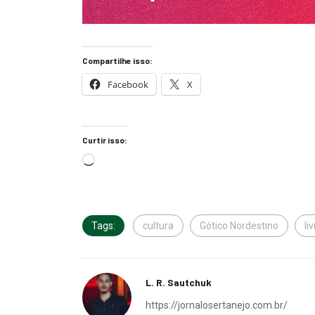
Compartilhe isso:
Facebook
X
Curtir isso:
Tags:
cultura
Gótico Nordestino
li
L. R. Sautchuk
https://jornalosertanejo.com.br/