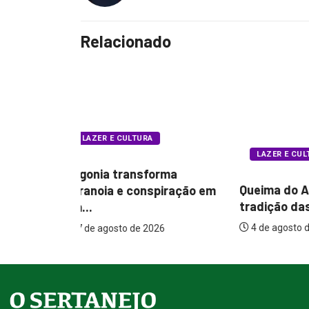
Relacionado
LAZER E
LAZER E CULTURA
rma
Planeta 
Queima do Alho preserva
piração em
gerações 
tradição das comitivas...
4 de agos
4 de agosto de 2026
26