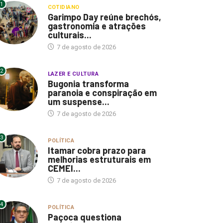
1
COTIDIANO
Garimpo Day reúne brechós,
gastronomia e atrações
culturais...
7 de agosto de 2026
2
LAZER E CULTURA
Bugonia transforma
paranoia e conspiração em
um suspense...
7 de agosto de 2026
3
POLÍTICA
Itamar cobra prazo para
melhorias estruturais em
CEMEI...
7 de agosto de 2026
4
POLÍTICA
Paçoca questiona