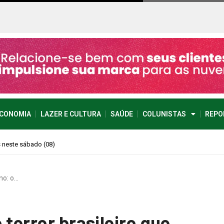
CONOMIA
LAZER E CULTURA
SAÚDE
COLUNISTAS
REPO
imprevisível
no: o…
 terror brasileiro que