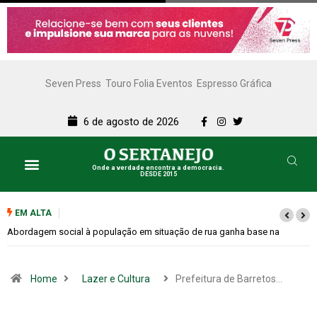
Seven Press
Touro Folia Eventos
Espresso Gráfica
6 de agosto de 2026
Onde a verdade encontra a democracia.
DESDE 2015
EM ALTA
Cemitérios terão horário especial e missas no Dia dos Pais
Home
Lazer e Cultura
Prefeitura de Barretos…