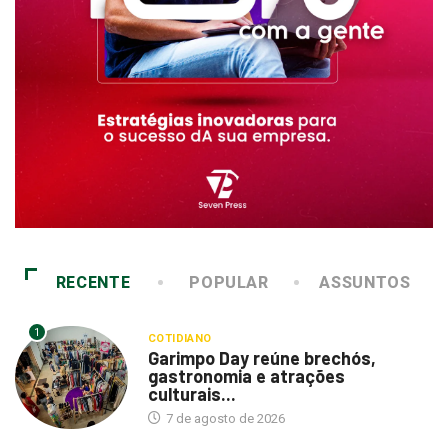
RECENTE
POPULAR
ASSUNTOS
1
COTIDIANO
Garimpo Day reúne brechós,
gastronomia e atrações
culturais...
7 de agosto de 2026