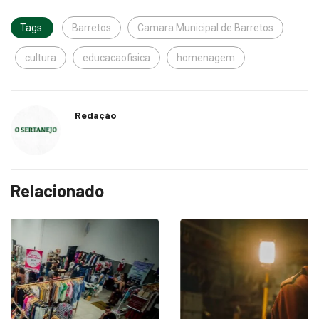
Tags:
Barretos
Camara Municipal de Barretos
cultura
educacaofisica
homenagem
Redação
Relacionado