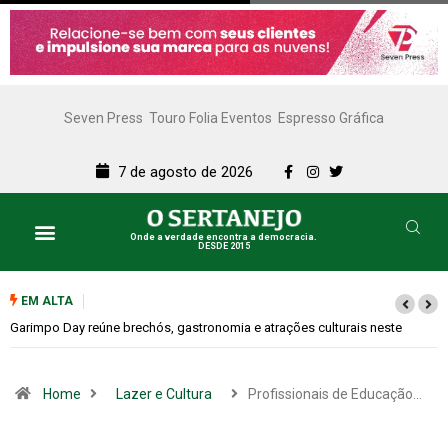
Seven Press
Touro Folia Eventos
Espresso Gráfica
7 de agosto de 2026
Onde a verdade encontra a democracia.
DESDE 2015
EM ALTA
Bugonia transforma paranoia e conspiração em um suspense imprevisív
Home
Lazer e Cultura
Profissionais de Educação…