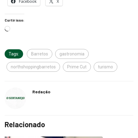
Facebook
X
Curtir isso:
Tags:
Barretos
gastronomia
northshoppingbarretos
Prime Cut
turismo
Redação
Relacionado