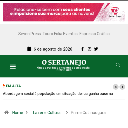
Seven Press
Touro Folia Eventos
Espresso Gráfica
6 de agosto de 2026
Onde a verdade encontra a democracia.
DESDE 2015
EM ALTA
Cemitérios terão horário especial e missas no Dia dos Pais
Home
Lazer e Cultura
Prime Cut inaugura…