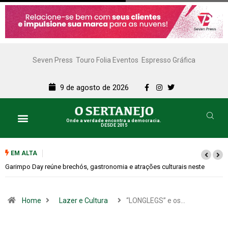
Seven Press
Touro Folia Eventos
Espresso Gráfica
9 de agosto de 2026
Onde a verdade encontra a democracia.
DESDE 2015
EM ALTA
e
Bugonia transforma paranoia e conspiração em um suspense imprevisí
Home
Lazer e Cultura
“LONGLEGS” e os…