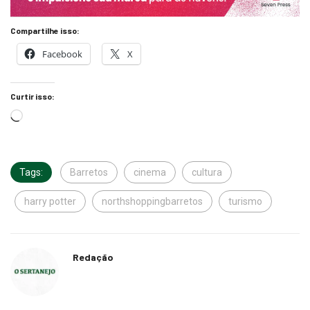
Compartilhe isso:
Facebook
X
Curtir isso:
Tags:
Barretos
cinema
cultura
harry potter
northshoppingbarretos
turismo
Redação