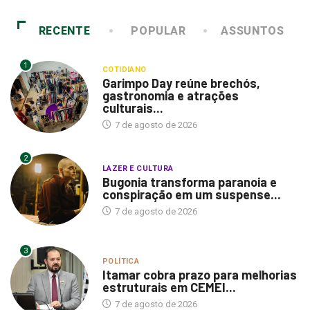
RECENTE
POPULAR
ASSUNTOS
1
COTIDIANO
Garimpo Day reúne brechós,
gastronomia e atrações
culturais...
7 de agosto de 2026
2
LAZER E CULTURA
Bugonia transforma paranoia e
conspiração em um suspense...
7 de agosto de 2026
3
POLÍTICA
Itamar cobra prazo para melhorias
estruturais em CEMEI...
7 de agosto de 2026