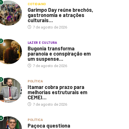
1
COTIDIANO
Garimpo Day reúne brechós,
gastronomia e atrações
culturais...
7 de agosto de 2026
2
LAZER E CULTURA
Bugonia transforma
paranoia e conspiração em
um suspense...
7 de agosto de 2026
3
POLÍTICA
Itamar cobra prazo para
melhorias estruturais em
CEMEI...
7 de agosto de 2026
4
POLÍTICA
Paçoca questiona