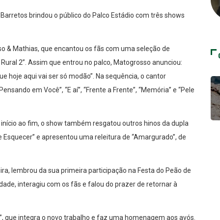
e Barretos brindou o público do Palco Estádio com três shows
sso & Mathias, que encantou os fãs com uma seleção de
 Rural 2”. Assim que entrou no palco, Matogrosso anunciou:
e hoje aqui vai ser só modão”. Na sequência, o cantor
ensando em Você”, “E aí”, “Frente a Frente”, “Memória” e “Pele
início ao fim, o show também resgatou outros hinos da dupla
Te Esquecer” e apresentou uma releitura de “Amargurado”, de
ra, lembrou da sua primeira participação na Festa do Peão de
ade, interagiu com os fãs e falou do prazer de retornar à
”, que integra o novo trabalho e faz uma homenagem aos avós.