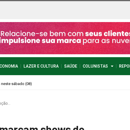
CONOMIA
LAZER E CULTURA
SAÚDE
COLUNISTAS
REPO
imprevisível
moção…
 marcam shows de