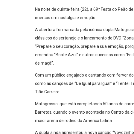
Na noite de quinta-feira (22), a 69ª Festa do Peão d
imersos em nostalgia e emoção.
A abertura foi marcada pela icônica dupla Matogro
clássicos do sertanejo e o lançamento do DVD “Zona
“Prepare o seu coração, prepare a sua emoção, porqu
emendou “Boate Azul” e outros sucessos como “Foi P
de maçã”.
Com um público engajado e cantando com fervor do 
como as canções de “De Igual para Igual” e “Tentei 
Tião Carreiro.
Matogrosso, que está completando 50 anos de carrei
Barretos, quando o evento acontecia no Centro da cid
maior arena de rodeio da América Latina.
A dupla ainda apresentou a nova canção “Vovozinho