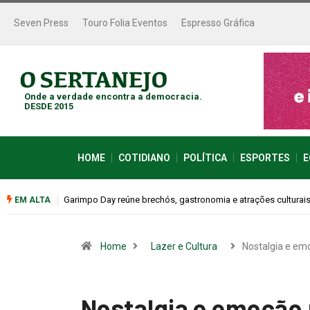
Seven Press
Touro Folia Eventos
Espresso Gráfica
Onde a verdade encontra a democracia.
DESDE 2015
HOME
COTIDIANO
POLÍTICA
ESPORTES
E
Bugonia transforma paranoia e conspiração em um suspense 
EM ALTA
Home
Lazer e Cultura
Nostalgia e e
Nostalgia e emoção