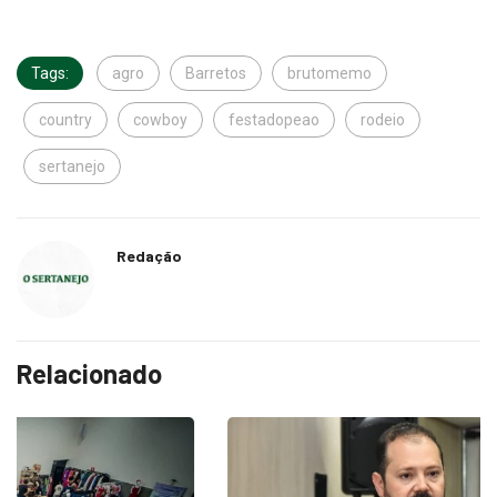
Tags:
agro
Barretos
brutomemo
country
cowboy
festadopeao
rodeio
sertanejo
Redação
Relacionado