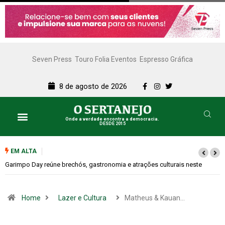
Seven Press
Touro Folia Eventos
Espresso Gráfica
8 de agosto de 2026
Onde a verdade encontra a democracia.
DESDE 2015
EM ALTA
Bugonia transforma paranoia e conspiração em um suspense imprevisível
Home
Lazer e Cultura
Matheus & Kauan…